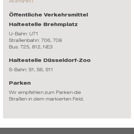
ANFAHRT
Öf­fent­li­che Ver­kehrs­mit­tel
Hal­te­stel­le Brehm­platz
U-Bahn: U71
Stra­ßen­bahn: 706, 708
Bus: 725, 812, NE3
Hal­te­stel­le Düs­sel­dorf-Zoo
S-Bahn: S1, S6, S11
Par­ken
Wir emp­feh­len zum Par­ken die
Stra­ßen in dem mar­kier­ten Feld.